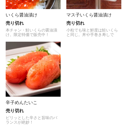
いくら醤油漬け
マス子いくら醤油漬け
売り切れ
売り切れ
本チャン・鮭いくらの醤油漬
小粒でも味と鮮度は鮭いくら
け。限定特価で販売中！
と同じ。丼や手巻き寿しで
辛子めんたいこ
売り切れ
ピリッとした辛さと旨味のバ
ランスが絶妙！