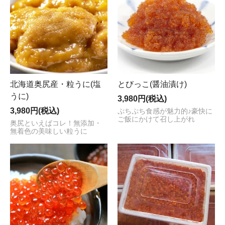
北海道奥尻産・粒うに(塩
とびっこ(醤油漬け)
うに)
3,980円(税込)
3,980円(税込)
ぷちぷち食感が魅力的♪豪快に
ご飯にかけて召し上がれ
奥尻といえばコレ！無添加・
無着色の美味しい粒うに