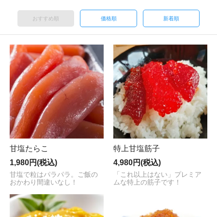
おすすめ順
価格順
新着順
甘塩たらこ
特上甘塩筋子
1,980円(税込)
4,980円(税込)
甘塩で粒はパラパラ。ご飯の
「これ以上はない」プレミア
おかわり間違いなし！
ムな特上の筋子です！