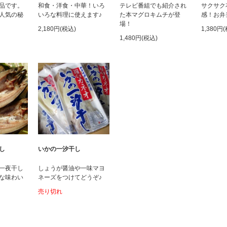
品です。
和食・洋食・中華！いろ
テレビ番組でも紹介され
サクサク
人気の秘
いろな料理に使えます♪
た本マグロキムチが登
感！お弁
場！
2,180円(税込)
1,380円
1,480円(税込)
し
いかの一汐干し
一夜干し
しょうが醤油や一味マヨ
な味わい
ネーズをつけてどうぞ♪
売り切れ