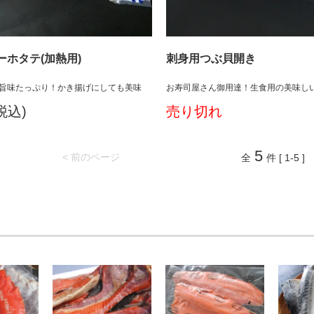
ーホタテ(加熱用)
刺身用つぶ貝開き
旨味たっぷり！かき揚げにしても美味
お寿司屋さん御用達！生食用の美味し
(税込)
売り切れ
5
< 前のページ
全
件 [ 1-5 ]