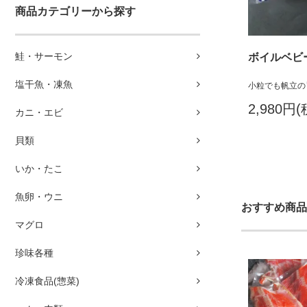
商品カテゴリーから探す
鮭・サーモン
ボイルベビ
塩干魚・凍魚
小粒でも帆立の
2,980円
カニ・エビ
貝類
いか・たこ
魚卵・ウニ
おすすめ商品
マグロ
珍味各種
冷凍食品(惣菜)