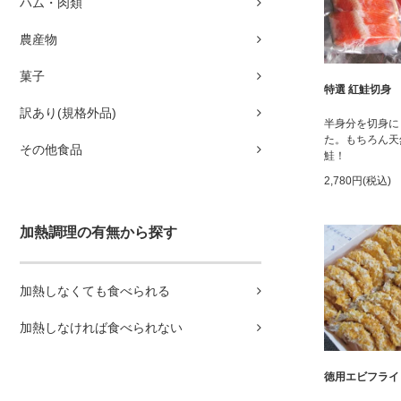
ハム・肉類
農産物
菓子
特選 紅鮭切身
訳あり(規格外品)
半身分を切身に
た。もちろん天
その他食品
鮭！
2,780円(税込)
加熱調理の有無から探す
加熱しなくても食べられる
加熱しなければ食べられない
徳用エビフライ