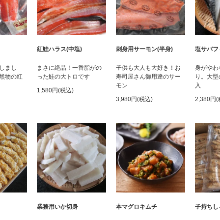
紅鮭ハラス(中塩)
刺身用サーモン(半身)
塩サバフ
しまし
まさに絶品！一番脂がの
子供も大人も大好き！お
身がやわ
然物の紅
った鮭の大トロです
寿司屋さん御用達のサー
り。大型
モン
入
1,580円(税込)
3,980円(税込)
2,380円
業務用いか切身
本マグロキムチ
子持ちし