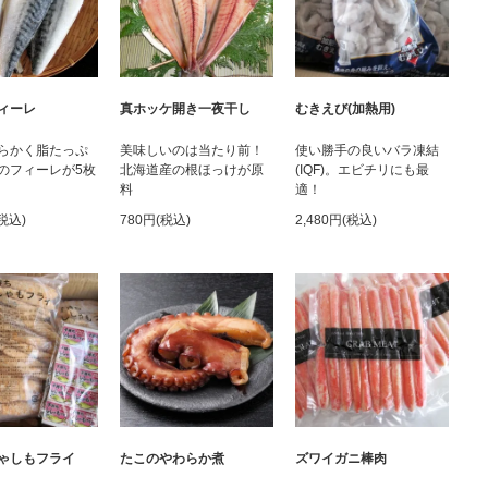
ィーレ
真ホッケ開き一夜干し
むきえび(加熱用)
らかく脂たっぷ
美味しいのは当たり前！
使い勝手の良いバラ凍結
のフィーレが5枚
北海道産の根ほっけが原
(IQF)。エビチリにも最
料
適！
(税込)
780円(税込)
2,480円(税込)
ゃしもフライ
たこのやわらか煮
ズワイガニ棒肉