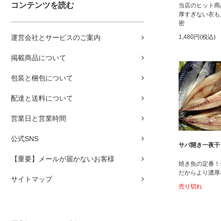
コンテンツを読む
当店のヒット商
厚すぎない衣も
密
運営会社とサービスのご案内
1,480円(税込)
掲載商品について
包装と梱包について
配達と送料について
営業日と営業時間
公式SNS
サバ開き一夜干
【重要】メールが届かないお客様
焼き魚の定番！
だからより濃厚
サイトマップ
売り切れ