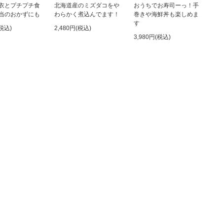
衣とプチプチ食
北海道産のミズダコをや
おうちでお寿司ーっ！手
当のおかずにも
わらかく煮込んでます！
巻きや海鮮丼も楽しめま
す
(税込)
2,480円(税込)
3,980円(税込)