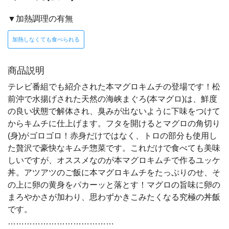
▼加熱調理の有無
加熱しなくても食べられる
商品説明
テレビ番組でも紹介された本マグロキムチの登場です！松
前沖で水揚げされた天然の海峡まぐろ(本マグロ)は、鮮度
の良い状態で解体され、臭みが出ないように下味をつけて
からキムチに仕上げます。フタを開けるとマグロの角切り
(身)がゴロゴロ！赤身だけではなく、トロの部分も使用し
た贅沢で豪快なキムチ惣菜です。これだけで食べても美味
しいですが、オススメなのが本マグロキムチで作るユッケ
丼。アツアツのご飯に本マグロキムチをたっぷりのせ、そ
の上に卵の黄身をパカーッと落とす！マグロの旨味に卵の
まろやかさが加わり、思わずかきこみたくなる究極の丼飯
です。
…………………………………