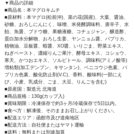
▼商品の詳細
■商品名：本マグロキムチ
■原材料：本マグロ(松前沖)、菜の花(国産)、大葉、醤油、
砂糖、おろしにんにく、味噌、米発酵調味料、唐辛子、水
飴、魚醤、ブドウ糖、果糖液糖、コチュジャン、醸造酢、
蛋白加水分解物、おろし生姜、ヤンニョム醤、パプリカ、
植物油、豆板醤、蝦醤、XO醤、いりごま、野菜エキス、
ねぎペースト、濃縮りんご果汁、酵母エキス、コショウ、
寒天、かつおエキス、ソルビトール、調味料(アミノ酸等)
増粘類(加工デンプン、キサンタン)、ベニコウジ色素、パ
プリカ色素、酸化防止剤(V.C)、香料、酸味料(一部にえ
び、小麦、乳成分、ごま、大豆、りんごを含む)
■原産国：製造元 北海道
■商品規格：130g(カップ入)
■賞味期限：冷凍保存で約3ヶ月/冷蔵保存で5日以内。
■食べ方：解凍後、そのままお召し上がりください。
■配送エリア：函館市及び道南地区
■配送方法：自社便またはヤマト運輸
■送料：無料または別途加算