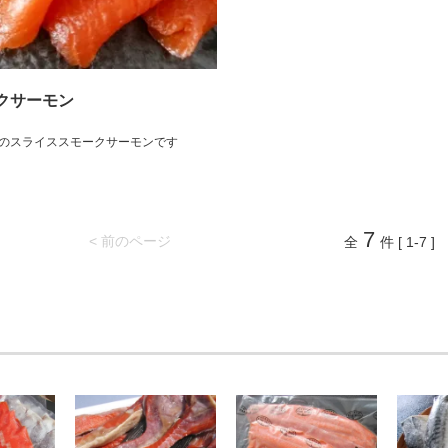
クサーモン
のスライススモークサーモンです
7
< 前のページ
全
件 [ 1-7 ]