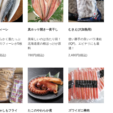
ィーレ
真ホッケ開き一夜干し
むきえび(加熱用)
らかく脂たっぷ
美味しいのは当たり前！
使い勝手の良いバラ凍結
のフィーレが5枚
北海道産の根ほっけが原
(IQF)。エビチリにも最
料
適！
(税込)
780円(税込)
2,480円(税込)
ゃしもフライ
たこのやわらか煮
ズワイガニ棒肉