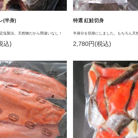
(半身)
特選 紅鮭切身
定塩製法。天然物だから間違いなし！
半身分を切身にしました。もちろん天
(税込)
2,780円(税込)