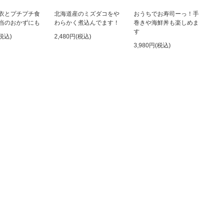
衣とプチプチ食
北海道産のミズダコをや
おうちでお寿司ーっ！手
当のおかずにも
わらかく煮込んでます！
巻きや海鮮丼も楽しめま
す
(税込)
2,480円(税込)
3,980円(税込)