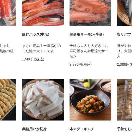
紅鮭ハラス(中塩)
刺身用サーモン(半身)
塩サバフ
しまし
まさに絶品！一番脂がの
子供も大人も大好き！お
身がやわ
然物の紅
った鮭の大トロです
寿司屋さん御用達のサー
り。大型
モン
入
1,580円(税込)
3,980円(税込)
2,380円
業務用いか切身
本マグロキムチ
子持ちし