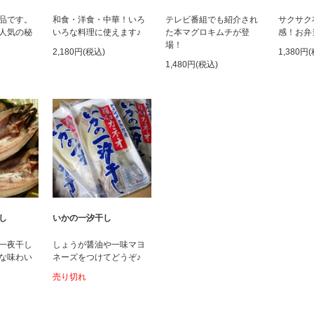
品です。
和食・洋食・中華！いろ
テレビ番組でも紹介され
サクサク
人気の秘
いろな料理に使えます♪
た本マグロキムチが登
感！お弁
場！
2,180円(税込)
1,380円
1,480円(税込)
し
いかの一汐干し
一夜干し
しょうが醤油や一味マヨ
な味わい
ネーズをつけてどうぞ♪
売り切れ