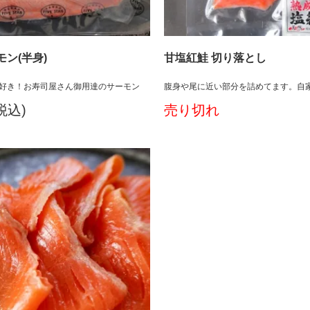
ン(半身)
甘塩紅鮭 切り落とし
好き！お寿司屋さん御用達のサーモン
腹身や尾に近い部分を詰めてます。自
(税込)
売り切れ