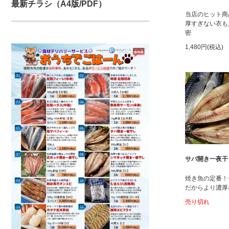
最新チラシ（A4版/PDF）
当店のヒット商
厚すぎない衣も
密
1,480円(税込)
サバ開き一夜干
焼き魚の定番！
だからより濃厚
売り切れ