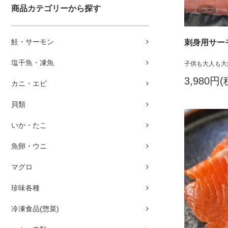
商品カテゴリーから探す
鮭・サーモン
刺身用サーモ
塩干魚・凍魚
子供も大人も大
3,980円
カニ・エビ
貝類
いか・たこ
魚卵・ウニ
マグロ
珍味各種
冷凍食品(惣菜)