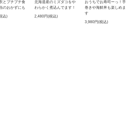
衣とプチプチ食
北海道産のミズダコをや
おうちでお寿司ーっ！手
当のおかずにも
わらかく煮込んでます！
巻きや海鮮丼も楽しめま
す
(税込)
2,480円(税込)
3,980円(税込)