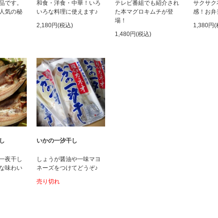
品です。
和食・洋食・中華！いろ
テレビ番組でも紹介され
サクサク
人気の秘
いろな料理に使えます♪
た本マグロキムチが登
感！お弁
場！
2,180円(税込)
1,380円
1,480円(税込)
し
いかの一汐干し
一夜干し
しょうが醤油や一味マヨ
な味わい
ネーズをつけてどうぞ♪
売り切れ