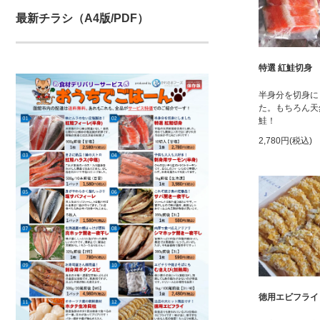
最新チラシ（A4版/PDF）
特選 紅鮭切身
半身分を切身に
た。もちろん天
鮭！
2,780円(税込)
徳用エビフライ