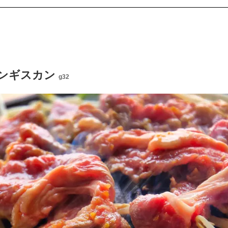
ンギスカン
g32