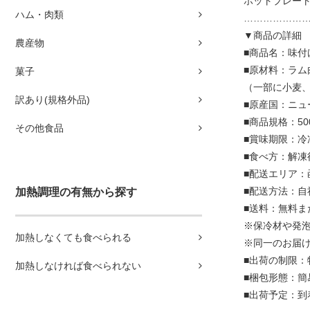
ホットプレー
ハム・肉類
………………
▼商品の詳細
農産物
■商品名：味付
■原材料：ラ
菓子
（一部に小麦
訳あり(規格外品)
■原産国：ニュ
■商品規格：50
その他食品
■賞味期限：冷
■食べ方：解
■配送エリア：
■配送方法：自
加熱調理の有無から探す
■送料：無料ま
※保冷材や発
加熱しなくても食べられる
※同一のお届
■出荷の制限：
加熱しなければ食べられない
■梱包形態：簡
■出荷予定：