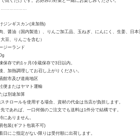
トで焼くだけです。お好みの野菜と一緒にお楽しみください。
…………………
けジンギスカン(未加熱)
ム肉、醤油（国内製造）、りんご加工品、玉ねぎ、にんにく、生姜、日本
、大豆、りんごを含む）
ージーランド
0g
凍保存で約1ヶ月/冷蔵保存で3日以内。
凍後、加熱調理してお召し上がりください。
函館市及び道南地区
社便またはヤマト運輸
たは別途加算
泡スチロールを使用する場合、資材の代金は当店が負担します。
け先であれば、一口何個のご注文でも送料は1件分で結構です。
特にありません。
易包装(ギフト包装不可)
到着日にご指定がない限りは受付順に出荷します。