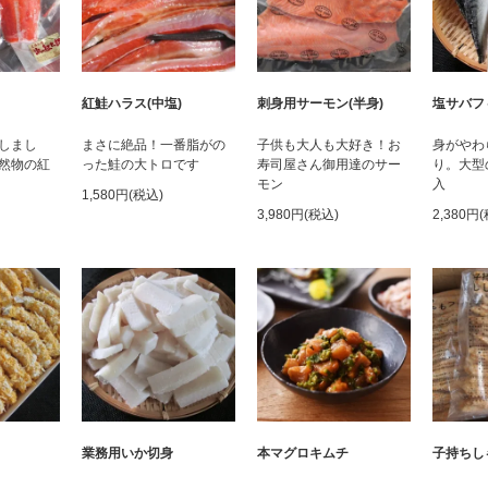
紅鮭ハラス(中塩)
刺身用サーモン(半身)
塩サバフ
しまし
まさに絶品！一番脂がの
子供も大人も大好き！お
身がやわ
然物の紅
った鮭の大トロです
寿司屋さん御用達のサー
り。大型
モン
入
1,580円(税込)
3,980円(税込)
2,380円
業務用いか切身
本マグロキムチ
子持ちし