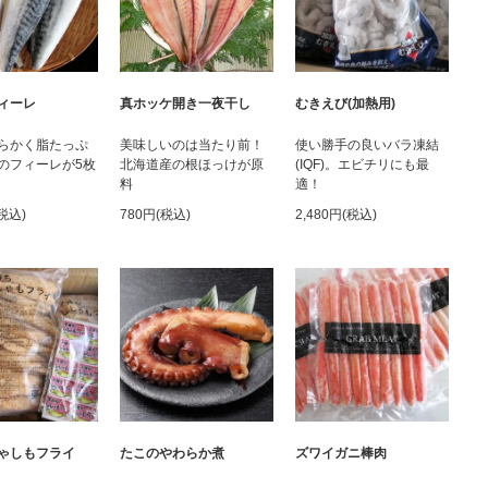
ィーレ
真ホッケ開き一夜干し
むきえび(加熱用)
らかく脂たっぷ
美味しいのは当たり前！
使い勝手の良いバラ凍結
のフィーレが5枚
北海道産の根ほっけが原
(IQF)。エビチリにも最
料
適！
(税込)
780円(税込)
2,480円(税込)
ゃしもフライ
たこのやわらか煮
ズワイガニ棒肉