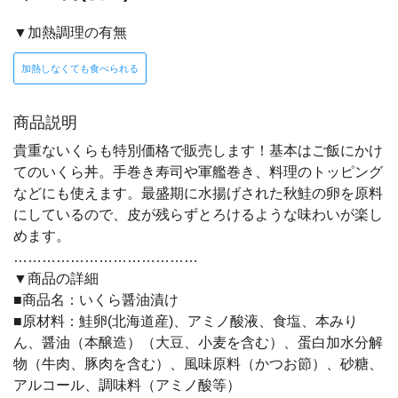
▼加熱調理の有無
加熱しなくても食べられる
商品説明
貴重ないくらも特別価格で販売します！基本はご飯にかけ
てのいくら丼。手巻き寿司や軍艦巻き、料理のトッピング
などにも使えます。最盛期に水揚げされた秋鮭の卵を原料
にしているので、皮が残らずとろけるような味わいが楽し
めます。
…………………………………
▼商品の詳細
■商品名：いくら醤油漬け
■原材料：鮭卵(北海道産)、アミノ酸液、食塩、本みり
ん、醤油（本醸造）（大豆、小麦を含む）、蛋白加水分解
物（牛肉、豚肉を含む）、風味原料（かつお節）、砂糖、
アルコール、調味料（アミノ酸等）