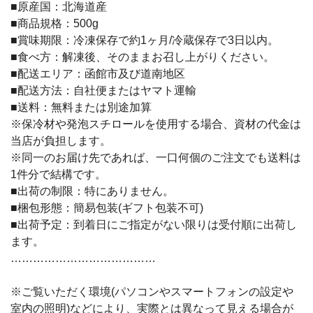
■原産国：北海道産
■商品規格：500g
■賞味期限：冷凍保存で約1ヶ月/冷蔵保存で3日以内。
■食べ方：解凍後、そのままお召し上がりください。
■配送エリア：函館市及び道南地区
■配送方法：自社便またはヤマト運輸
■送料：無料または別途加算
※保冷材や発泡スチロールを使用する場合、資材の代金は
当店が負担します。
※同一のお届け先であれば、一口何個のご注文でも送料は
1件分で結構です。
■出荷の制限：特にありません。
■梱包形態：簡易包装(ギフト包装不可)
■出荷予定：到着日にご指定がない限りは受付順に出荷し
ます。
…………………………………
※ご覧いただく環境(パソコンやスマートフォンの設定や
室内の照明)などにより、実際とは異なって見える場合が